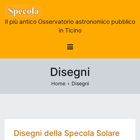
Skip
to
content
Il più antico Osservatorio astronomico pubblico
in Ticino
Disegni
Home
Disegni
Disegni della Specola Solare