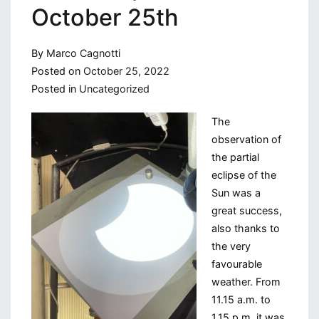
October 25th
By
Marco Cagnotti
Posted on
October 25, 2022
Posted in
Uncategorized
The
observation of
the partial
eclipse of the
Sun was a
great success,
also thanks to
the very
favourable
weather. From
11.15 a.m. to
1.15 p.m. it was