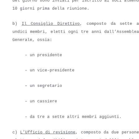
del giorno sono inviati per iscritto ai soci almeno
10 giorni prima della riunione.
b)
Il Consiglio Direttivo
, composto da sette 
undici membri, eletti ogni tre anni dall’Assemblea
Generale, ossia
:
–
un presidente
– un vice-presidente
– un segretario
– un cassiere
– da tre a sette altri membri aggiunti.
c)
L’Ufficio di revisione
, composto da due person